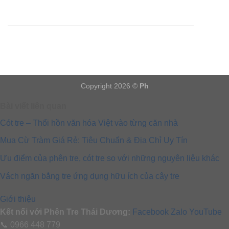
??a ch? m?i: 288 ???ng Th?nh L?c 31, Th?nh L?c, Qu?n
12, Thành ph? H? Chí Minh
Hotline: 0966-448-779
Email: thaiduong@cutram.vn
Copyright 2026 ©
Ph
Bài viết liên quan
Cót tre – Thổi hồn văn hóa Việt vào từng căn nhà
Mua Cừ Tràm Giá Rẻ: Tiêu Chuẩn & Địa Chỉ Uy Tín
Ưu điểm của phên tre, cót tre so với những nguyên liệu khác
Vách ngăn bằng tre ứng dụng hữu ích của cây tre
Giới thiệu
Kết nối với Phên Tre Thái Dương:
Facebook
Zalo
YouTube
📞 0966 448 779