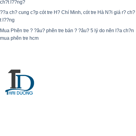
ch?t l??ng?
??a ch? cung c?p cót tre H? Chí Minh, cót tre Hà N?i giá r? ch?
t l??ng
Mua Phên tre ? ?âu? phên tre bán ? ?âu? 5 lý do nên l?a ch?n
mua phên tre hcm
V? Chúng Tôi
Thái D??ng là ??n v? cung c?p phên tre, cót tre, li?p tre,
mê b? tre giá r? t?i TPHCM. Phân ph?i trên toàn qu?c.