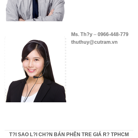
Ms. Th?y
–
0966-448-779
thuthuy@cutram.vn
T?I SAO L?I CH?N BÁN PHÊN TRE GIÁ R? TPHCM