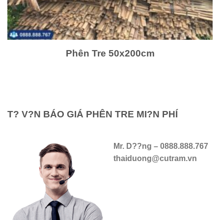
Phên Tre 50x200cm
T? V?N BÁO GIÁ PHÊN TRE MI?N PHÍ
Mr. D??ng –
0888.888.767
thaiduong@cutram.vn