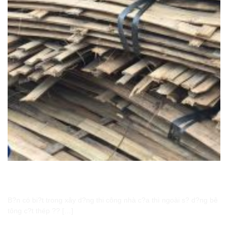
Phên tre h? tr? nh? th? nào v?i c? tràm trong gia c? n?
n móng
B?n có bi?t trong xây d?ng thi công nhà c?a thì ngoài s? d?ng bê
tông c?t thép ?? […]