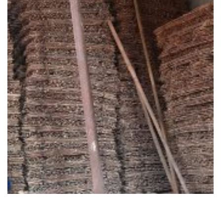
Có nên làm nhà hàng d?ng sân v??n b?ng phên tre
không?