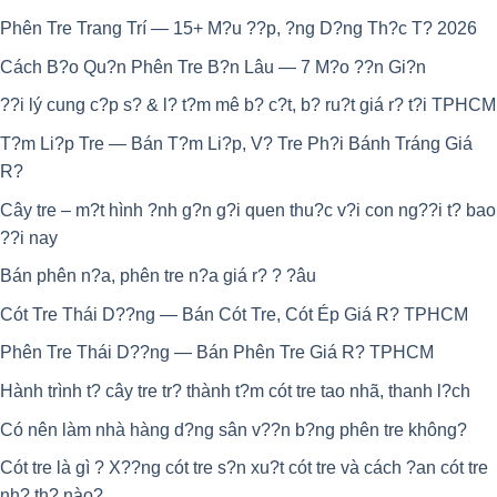
Phên Tre Trang Trí — 15+ M?u ??p, ?ng D?ng Th?c T? 2026
Cách B?o Qu?n Phên Tre B?n Lâu — 7 M?o ??n Gi?n
??i lý cung c?p s? & l? t?m mê b? c?t, b? ru?t giá r? t?i TPHCM
T?m Li?p Tre — Bán T?m Li?p, V? Tre Ph?i Bánh Tráng Giá
R?
Cây tre – m?t hình ?nh g?n g?i quen thu?c v?i con ng??i t? bao
??i nay
Bán phên n?a, phên tre n?a giá r? ? ?âu
Cót Tre Thái D??ng — Bán Cót Tre, Cót Ép Giá R? TPHCM
Phên Tre Thái D??ng — Bán Phên Tre Giá R? TPHCM
Hành trình t? cây tre tr? thành t?m cót tre tao nhã, thanh l?ch
Có nên làm nhà hàng d?ng sân v??n b?ng phên tre không?
Cót tre là gì ? X??ng cót tre s?n xu?t cót tre và cách ?an cót tre
nh? th? nào?