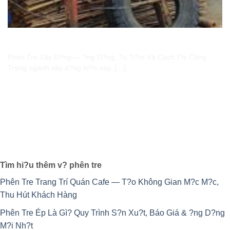
Phên Tre Xây D?ng — Cách B?o Qu?n & Thi Công
Phên Tre Xây D?ng — ?ng D?ng, ?u ?i?m Và Cách Thi Công
Trong ngành xây d?ng hi?n nay, […]
Tìm hi?u thêm v? phên tre
Phên Tre Trang Trí Quán Cafe — T?o Không Gian M?c M?c,
Thu Hút Khách Hàng
Phên Tre Ép Là Gì? Quy Trình S?n Xu?t, Báo Giá & ?ng D?ng
M?i Nh?t