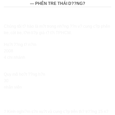
— PHÊN TRE THÁI D??NG?
Chúng tôi t? hào là m?t trong nh?ng ??n v? cung c?p phên
tre, cót tre, t?m li?p giá r? t?i TPHCM.
Ho?t ??ng t? n?m
2008
4 chi nhánh
Quy mô ho?t ??ng h?n
30
nhân viên
? Kinh nghi?m s?n xu?t và cung c?p trên th? tr??ng 15 n?