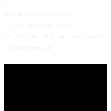
m
? Luôn cam k?t ch?t l??ng t?t v?i giá r?
? T? v?n h? tr? k? thu?t mi?n phí 24/7
? ??i ng? nhân viên nhi?u kinh nghi?p và chuyên nghi?p
? H? tr? giao hàng mi?n phí