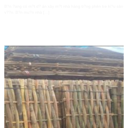
B?n ?ang có m?t d? án xây m?t nhà hàng b?ng phên tre ki?u sân
v??n. B?n mu?n nhà […]