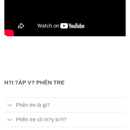
H?I ?ÁP V? PHÊN TRE
Phên tre là gì?
Phên tre có m?y lo?i?