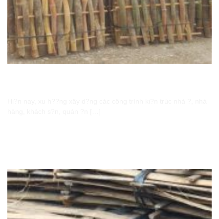
Hành trình t? cây tre tr? thành t?m cót tre tao nhã,
thanh l?ch
Hi?n nay, xu h??ng xây d?ng các công trình ki?n trúc nhà ?, nhà
hàng, khách s?n, quán ?n […]