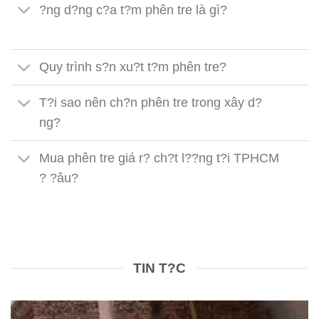
?ng d?ng c?a t?m phên tre là gì?
Quy trình s?n xu?t t?m phên tre?
T?i sao nên ch?n phên tre trong xây d?
ng?
Mua phên tre giá r? ch?t l??ng t?i TPHCM
? ?âu?
TIN T?C