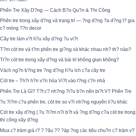
Phên Tre Xây D?ng — Cách B?o Qu?n & Thi Công
Phên tre trong xây d?ng và trang trí — ?ng d?ng ?a d?ng t? gia
c? móng ??n decor
Cây tre làm v?t li?u xây d?ng ?u vi?t
T?m cót tre và t?m phên tre gi?ng và khác nhau nh? th? nào?
Tr?n cót tre trong xây d?ng và bài trí không gian không?
Vách ng?n b?ng tre ?ng d?ng h?u ích c?a cây tre
Cót tre – Th?i h?n v?n hóa Vi?t vào t?ng c?n nhà
Phên Tre Là Gì? T?t c? nh?ng ?i?u b?n nên bi?t V? Phên Tre
?u ?i?m c?a phên tre, cót tre so v?i nh?ng nguyên li?u khác
Cót tre xây d?ng | ?u ?i?m n?i b?t và ?ng d?ng c?a cót tre trong
thi công xây d?ng
Mua c? tràm giá r? ? ?âu ?? ?áp ?ng các tiêu chu?n c? tràm v?