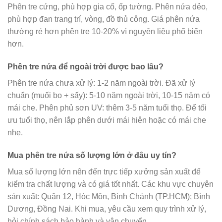
Phên tre cứng, phù hợp gia cố, ốp tường. Phên nứa dẻo,
phù hợp đan trang trí, vòng, đồ thủ công. Giá phên nứa
thường rẻ hơn phên tre 10-20% vì nguyên liệu phổ biến
hơn.
Phên tre nứa để ngoài trời được bao lâu?
Phên tre nứa chưa xử lý: 1-2 năm ngoài trời. Đã xử lý
chuẩn (muối bo + sấy): 5-10 năm ngoài trời, 10-15 năm có
mái che. Phên phủ sơn UV: thêm 3-5 năm tuổi thọ. Để tối
ưu tuổi thọ, nên lắp phên dưới mái hiên hoặc có mái che
nhẹ.
Mua phên tre nứa số lượng lớn ở đâu uy tín?
Mua số lượng lớn nên đến trực tiếp xưởng sản xuất để
kiểm tra chất lượng và có giá tốt nhất. Các khu vực chuyên
sản xuất: Quận 12, Hóc Môn, Bình Chánh (TP.HCM); Bình
Dương, Đồng Nai. Khi mua, yêu cầu xem quy trình xử lý,
hỏi chính sách bảo hành và vận chuyển.