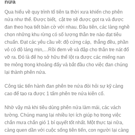
nứa
Qua hiểu về quy trình tổ tiên ta thời xưa khiến cho phên
nứa như thế. Được biết, cật tre sẽ được gọt ra và được
đan theo họa tiết bàn cờ với nhau. Đầu tiên, các làng nghề
chọn những khu rừng có số lượng thân tre nào đạt tiêu
chuẩn. Đạt các yêu cầu về: độ cứng cáp, thẳng đều, phần
vỏ có độ láng mịn,…Rồi đem về và đập cho thân tre nát đổ
vỡ ra. Đó là để họ sở hữu thể lột ra được các miếng nan
tre mỏng trong khoảng đấy và bắt đầu cho việc đan chúng
lại thành phên nứa.
Công tác tiến hành đan phên tre nứa đòi hỏi sự kỹ càng
cao để tạo ra được 1 tấm phên tre nứa kiên cố.
Nhờ vậy mà khi tiêu dùng phên nứa làm mái, các vách
tường. Chúng mang lại nhiều lợi ích giúp họ trong việc
chắn mưa chắn gió 1 bí quyết tốt nhất. Một thực tại nữa,
càng quen dần với cuộc sống tiên tiến, con người lại càng