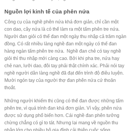
Nguồn lợi kinh tế của phên nứa
Công cụ của nghề phên nứa khá đơn giản, chỉ cần một
con dao, cây nứa là có thể làm ra một tấm phên tre nứa.
Người đan giỏi có thể đan một ngày thu nhập cả trăm ngàn
đồng. Có rất nhiều làng nghề đan một ngày có thể đan
hàng ngàn tấm phên tre nứa. Nghề đan chẻ có tay nghề
giỏi thì thu nhập mới càng cao. Bởi khi pha tre, nứa hay
chẻ nan, lưỡi dao, đôi tay phải thật chính xác. Phải nói tay
nghề người dân làng nghề đã đạt đến trình độ điêu luyện.
Mười ngón tay của người thợ đan phên nứa cứ thoăn
thoắt.
Những người khiếm thị cũng có thể đan được những tấm
phên tre, vì quá trình đan khá đơn giản. Vì vậy, phên nứa
được sử dụng phổ biến hơn. Cái nghề đan phên tưởng
chừng chẳng có gì to tát. Nhưng lại mang về nguồn thu
nhập lớn cho nhiều hộ gia đình cải thiện cuộc sống.