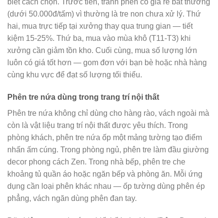
biết cách chọn. Trước tiên, tránh phên có giá rẻ bất thường
(dưới 50.000đ/tấm) vì thường là tre non chưa xử lý. Thứ
hai, mua trực tiếp tại xưởng thay qua trung gian — tiết
kiệm 15-25%. Thứ ba, mua vào mùa khô (T11-T3) khi
xưởng cần giảm tồn kho. Cuối cùng, mua số lượng lớn
luôn có giá tốt hơn — gom đơn với bạn bè hoặc nhà hàng
cùng khu vực để đạt số lượng tối thiểu.
Phên tre nứa dùng trong trang trí nội thất
Phên tre nứa không chỉ dùng cho hàng rào, vách ngoài mà
còn là vật liệu trang trí nội thất được yêu thích. Trong
phòng khách, phên tre nứa ốp một mảng tường tạo điểm
nhấn ấm cúng. Trong phòng ngủ, phên tre làm đầu giường
decor phong cách Zen. Trong nhà bếp, phên tre che
khoảng tủ quần áo hoặc ngăn bếp và phòng ăn. Mỗi ứng
dụng cần loại phên khác nhau — ốp tường dùng phên ép
phẳng, vách ngăn dùng phên đan tay.