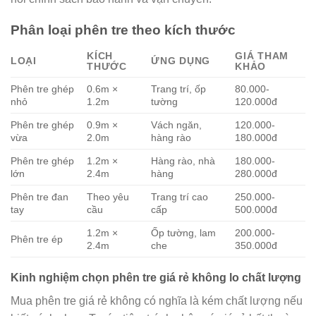
Phân loại phên tre theo kích thước
KÍCH
GIÁ THAM
LOẠI
ỨNG DỤNG
THƯỚC
KHẢO
Phên tre ghép
0.6m ×
Trang trí, ốp
80.000-
nhỏ
1.2m
tường
120.000đ
Phên tre ghép
0.9m ×
Vách ngăn,
120.000-
vừa
2.0m
hàng rào
180.000đ
Phên tre ghép
1.2m ×
Hàng rào, nhà
180.000-
lớn
2.4m
hàng
280.000đ
Phên tre đan
Theo yêu
Trang trí cao
250.000-
tay
cầu
cấp
500.000đ
1.2m ×
Ốp tường, lam
200.000-
Phên tre ép
2.4m
che
350.000đ
Kinh nghiệm chọn phên tre giá rẻ không lo chất lượng
Mua phên tre giá rẻ không có nghĩa là kém chất lượng nếu