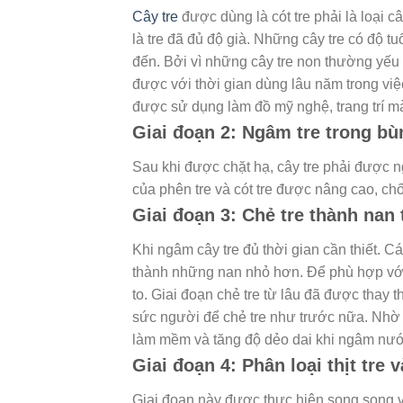
Cây tre
được dùng là cót tre phải là loại 
là tre đã đủ độ già. Những cây tre có độ 
đến. Bởi vì những cây tre non thường yếu
được với thời gian dùng lâu năm trong việ
được sử dụng làm đồ mỹ nghệ, trang trí mà
Giai đoạn 2: Ngâm tre trong bù
Sau khi được chặt hạ, cây tre phải được n
của phên tre và cót tre được nâng cao, ch
Giai đoạn 3: Chẻ tre thành nan 
Khi ngâm cây tre đủ thời gian cần thiết. C
thành những nan nhỏ hơn. Để phù hợp với
to. Giai đoạn chẻ tre từ lâu đã được thay 
sức người để chẻ tre như trước nữa. Nhờ v
làm mềm và tăng độ dẻo dai khi ngâm nướ
Giai đoạn 4: Phân loại thịt tre v
Giai đoạn này được thực hiện song song v