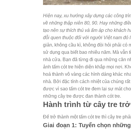
Hiện nay, xu hướng xây dựng các công trìn
về những thập niên 80, 90. Hay những điề
tạo nên sự thích thú và ấm áp cho khách hà
đỗi quen thuộc đối với người Việt nam đó 
giản, không cầu kì, không đòi hỏi phải có 
sử dụng qua biết bao nhiêu năm. Mà vẫn tồn
nhà cửa.
Bạn đã từng đi qua những căn nhà
ảnh tấm cót tre hiện diện khắp mọi nơi. K
hoá thành vô vàng các hình dáng khác nhau.
nhà. Bởi đặc tính cách nhiệt của chúng rất
được vì sao
tấm cót tre
đem lại sự mát cho
những cây tre được đan thành cót tre.
Hành trình từ cây tre trở
Để trở thành một tấm cót tre thì cây tre phải
Giai đoạn 1: Tuyển chọn những 