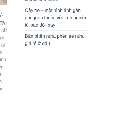
Cây tre – một hình ảnh gần
rở
gũi quen thuộc với con người
 đều
từ bao đời nay
 rất
Bán phên nứa, phên tre nứa
đơn
giá rẻ ở đâu
 ái
rí
ình
ến
n
h
hi
h