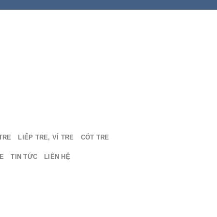
TRE
LIẾP TRE, VỈ TRE
CÓT TRE
E
TIN TỨC
LIÊN HỆ