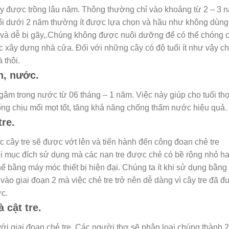
cây được trồng lâu năm. Thông thường chỉ vào khoảng từ 2 – 3 
tuổi dưới 2 năm thường ít được lựa chọn và hầu như không dùng
 và dễ bị gãy,.Chúng không được nuôi dưỡng để có thể chóng 
c xây dựng nhà cửa. Đối với những cây có độ tuổi ít như vậy ch
 thôi.
n, nước.
gâm trong nước từ 06 tháng – 1 năm. Việc này giúp cho tuổi th
ống chịu mối mọt tốt, tăng khả năng chống thấm nước hiệu quả.
tre
.
ác cây tre sẽ được vớt lên và tiến hành đến công đoạn chẻ tre
 mục đích sử dụng mà các nan tre được chẻ có bề rộng nhỏ h
thế bằng máy móc thiết bị hiện đại. Chúng ta ít khi sử dụng bằng
ào giai đoạn 2 mà việc chẻ tre trở nên dễ dàng vì cây tre đã 
c.
à cật tre.
ới giai đoạn chẻ tre. Các người thợ sẽ phân loại chúng thành 2