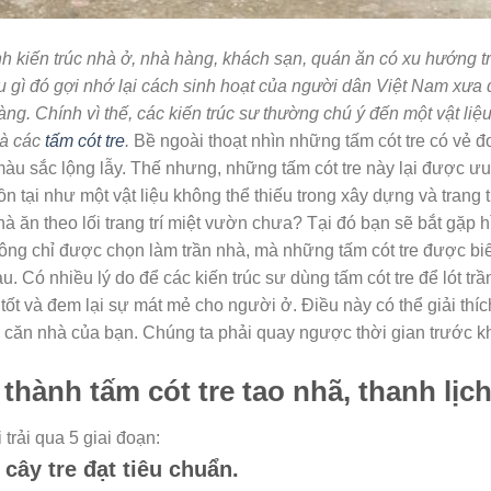
h kiến trúc nhà ở, nhà hàng, khách sạn, quán ăn có xu hướng t
u gì đó gợi nhớ lại cách sinh hoạt của người dân Việt Nam xưa
ng. Chính vì thế, các kiến trúc sư thường chú ý đến một vật liệu
là các
tấm cót tre
.
Bề ngoài thoạt nhìn những tấm cót tre có vẻ 
màu sắc lộng lẫy. Thế nhưng, những tấm cót tre này lại được ưu
 tại như một vật liệu không thể thiếu trong xây dựng và trang t
 ăn theo lối trang trí miệt vườn chưa?
Tại đó bạn sẽ bắt gặp h
hông chỉ được chọn làm trần nhà, mà những tấm cót tre được bi
 Có nhiều lý do để các kiến trúc sư dùng tấm cót tre để lót trầ
 tốt và đem lại sự mát mẻ cho người ở.
Điều này có thể giải thíc
 căn nhà của bạn. Chúng ta phải quay ngược thời gian trước k
 thành tấm cót tre tao nhã, thanh lịc
 trải qua 5 giai đoạn:
cây tre đạt tiêu chuẩn.