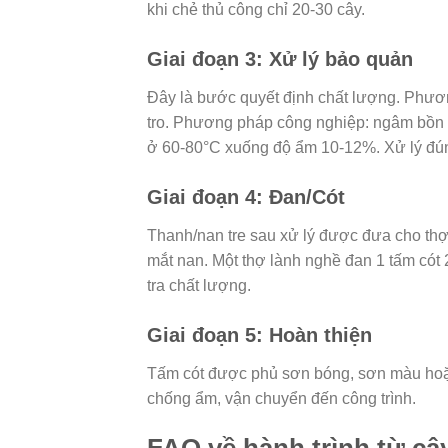
khi chẻ thủ công chỉ 20-30 cây.
Giai đoạn 3: Xử lý bảo quản
Đây là bước quyết định chất lượng. Phươ
tro. Phương pháp công nghiệp: ngâm bồn 
ở 60-80°C xuống độ ẩm 10-12%. Xử lý đún
Giai đoạn 4: Đan/Cót
Thanh/nan tre sau xử lý được đưa cho thợ đ
mắt nan. Một thợ lành nghề đan 1 tấm cót
tra chất lượng.
Giai đoạn 5: Hoàn thiện
Tấm cót được phủ sơn bóng, sơn màu hoặc 
chống ẩm, vận chuyển đến công trình.
FAQ về hành trình từ cây