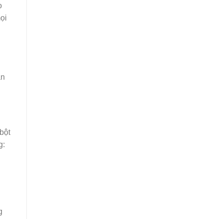
o
ọi
àn
bột
g:
g