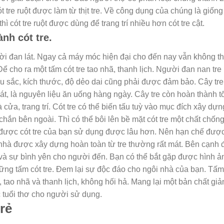
cót tre ruột được làm từ thịt tre. Về công dụng của chúng là giống
hì cót tre ruột được dùng để trang trí nhiều hơn cót tre cật.
ành cót tre.
ười đan lát. Ngay cả máy móc hiện đại cho đến nay vẫn không t
 cho ra một tấm cót tre tao nhã, thanh lịch. Người đan nan tre
u sắc, kích thước, độ dẻo dai cũng phải được đảm bảo.
Cây tre
, là nguyên liệu ăn uống hàng ngày. Cây tre còn hoàn thành tố
cửa, trang trí.
Cót tre có thể biến tấu tuỳ vào mục đích xây dựn
hắn bên ngoài. Thì có thể bôi lên bề mặt cót tre một chất chốn
được cót tre của bạn sử dụng được lâu hơn. Nên hạn chế đượ
hà được xây dựng hoàn toàn từ tre thường rất mát. Bên cạnh 
 và sự bình yên cho người đến. Bạn có thể bắt gặp được hình ả
g tấm cót tre. Đem lại sự độc đáo cho ngôi nhà của bạn.
Tấm
 tao nhã và thanh lịch, không hối hả. Mang lại một bản chất giả
c tuổi thơ cho người sử dụng.
rẻ