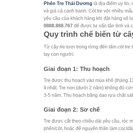
Phên Tre Thái Dương
là địa điểm uy tín,
và giá cả cạnh tranh. Cót tre với nhiều m
yêu cầu của khách hàng khi đặt hàng số lư
0888.888.767
để được tư vấn tận tình và 
Quy trình chế biến từ câ
Từ cây tre tươi trong rừng đến tấm cót tre
tay con người:
Giai đoạn 1: Thu hoạch
Tre được thu hoạch vào mùa khô (tháng 11 
ít nhất. Tre non (dưới 2 năm) không đủ cứn
3-5 năm. Thu hoạch bằng dao rựa chặt s
Giai đoạn 2: Sơ chế
Tre được cắt theo chiều dài yêu cầu, róc 
phên/cót, hoặc để nguyên thân làm cọc/dầm