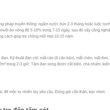
ng pháp truyền thống: ngâm nước bùn 2-3 tháng hoặc luộc nư
muối bo nồng độ 5-10% trong 7-15 ngày, sau đó sấy công nghi
g cách giúp tre chống mối mọt 10-15 năm.
an. Kỹ thuật đan cót: mắt cáo (ổ căn bản), mắt chéo, mắt thoi,
 2m² trong 2-3 giờ. Tấm đan xong được cắt biên, chà nhám, kiể
để mộc tự nhiên tùy yêu cầu. Đóng gói cẩn thận, bọc nilon
 tre đến tấm cót