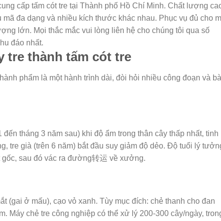
 cung cấp tấm cót tre tại Thành phố Hồ Chí Minh. Chất lượng ca
ẫu mã đa dạng và nhiều kích thước khác nhau. Phục vụ đủ cho m
ợng lớn. Mọi thắc mắc vui lòng liên hệ cho chúng tôi qua số
chu đáo nhất.
y tre thành tấm cót tre
 thành phẩm là một hành trình dài, đòi hỏi nhiều công đoạn và b
đến tháng 3 năm sau) khi độ ẩm trong thân cây thấp nhất, tinh 
g, tre già (trên 6 năm) bắt đầu suy giảm độ dẻo. Độ tuổi lý tưởn
át gốc, sau đó vác ra đường转运 về xưởng.
mắt (gai ở mấu), cạo vỏ xanh. Tùy mục đích: chẻ thanh cho đan
. Máy chẻ tre công nghiệp có thể xử lý 200-300 cây/ngày, tron